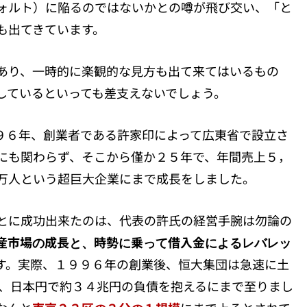
ォルト）に陥るのではないかとの噂が飛び交い、「と
も出てきています。
あり、一時的に楽観的な見方も出て来てはいるもの
しているといっても差支えないでしょう。
９６年、創業者である許家印によって広東省で設立さ
にも関わらず、そこから僅か２５年で、年間売上５，
万人という超巨大企業にまで成長をしました。
とに成功出来たのは、代表の許氏の経営手腕は勿論の
産市場の成長と、時勢に乗って借入金によるレバレッ
す。実際、１９９６年の創業後、恒大集団は急速に土
は、日本円で約３４兆円の負債を抱えるにまで至りまし