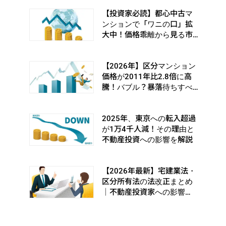
【投資家必読】都心中古マ
ンションで「ワニの口」拡
大中！価格乖離から見る市
場の転換シグナルとは
【2026年】区分マンション
価格が2011年比2.8倍に高
騰！バブル？暴落待ちすべ
き？
2025年、東京への転入超過
が1万4千人減！その理由と
不動産投資への影響を解説
【2026年最新】宅建業法・
区分所有法の法改正まとめ
｜不動産投資家への影響
は？