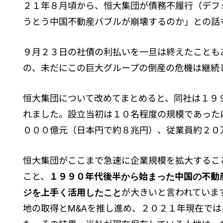
２１年８月頃から、恒大集団が債務不履行（デフ
うとう中国不動産バブルが崩壊するのか」との話
９月２３日の社債の利払いを一旦は終えたことも
の、未だにこの巨大グループの倒産の危機は継続
恒大集団について改めてまとめると、同社は１９
れました。設立当初は１０名程度の規模であった
０００億元（日本円で約８兆円）、従業員約２０
恒大集団がここまで急速に企業規模を拡大するこ
こと、
１９９０年代後半から始まった中国の不動
ジを上手く活用したこと
が大きいと言われていま
地の取得とM&Aを推し進め、２０２１年現在で