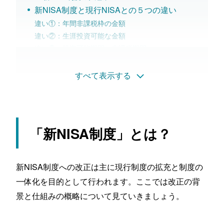
新NISA制度と現行NISAとの５つの違い
違い①：年間非課税枠の金額
違い②：生涯投資可能な金額
違い③：投資可能期間と非課税期間
違い④：つみたて部分と併用可能かどうか
違い⑤：売却時に生涯非課税限度枠が復活するかど
すべて表示する
うか
新NISA制度への変更で考えられるメリットと
留意点
新NISA制度への変更で考えられるメリット
「新NISA制度」とは？
メリット①：投資可能額が増えるため運用益が増え
る
メリット②：出口戦略を考慮する必要性が減る
新NISA制度への改正は主に現行制度の拡充と制度の
メリット③：「つみたて投資枠」「成長投資枠」の
一体化を目的として行われます。ここでは改正の背
併用で投資戦略が広がる
景と仕組みの概略について見ていきましょう。
新NISA制度における留意点
留意点①：年間投資枠は再利用できない
留意点②：現行のNISAと新NISAは別扱いになる