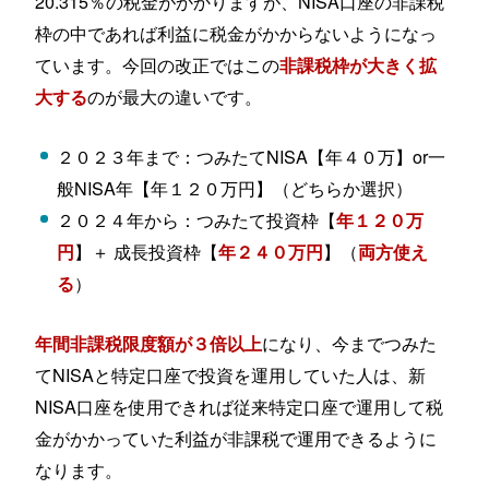
20.315％の税金がかかりますが、NISA口座の非課税
枠の中であれば利益に税金がかからないようになっ
ています。今回の改正ではこの
非課税枠が大きく拡
のが最大の違いです。
大する
２０２３年まで：つみたてNISA【年４０万】or一
般NISA年【年１２０万円】（どちらか選択）
２０２４年から：つみたて投資枠【
年１２０万
】＋ 成長投資枠【
】（
円
年２４０万円
両方使え
）
る
になり、今までつみた
年間非課税限度額が３倍以上
てNISAと特定口座で投資を運用していた人は、新
NISA口座を使用できれば従来特定口座で運用して税
金がかかっていた利益が非課税で運用できるように
なります。