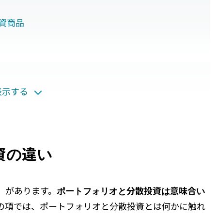
資商品
表示する
メリット
ので比較的堅実に運用できる
タルゲインが両方得られる
上の資産を運用できる
資の違い
えておくべき2つのこと
」があります。
ポートフォリオと分散投資は意味合い
の項では、ポートフォリオと分散投資とは何かに触れ