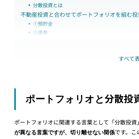
分散投資とは
不動産投資と合わせてポートフォリオを組む投
①預貯金
②債券
③投資信託
④株式
すべて
⑤FX・仮想通貨
不動産投資をポートフォリオに組み込む4つの
メリット①：ミドルリスク・ミドルリターンな
メリット②：定期的なインカムゲインとキャピ
メリット③：他人資本を活用して手持ち資金以
ポートフォリオと分散投
メリット④：インフレ対策ができる
不動産投資をポートフォリオに組み込む際に考
①目標利回りや投資額を考える
ポートフォリオに関連する言葉として「分散投資
②資産・地域・時間の分散を考える
が異なる言葉ですが、切り離せない関係
です。こ