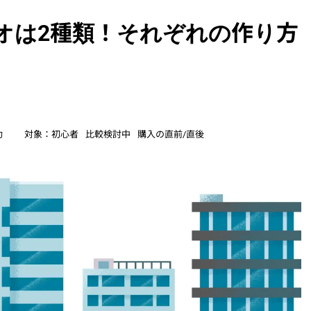
オは2種類！それぞれの作り方
功
対象：
初心者
比較検討中
購入の直前/直後