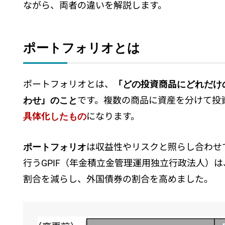
ポートフォリオにおける不動産投資の割合は「3
ながら、両者の違いを解説します。
不動産投資でポートフォリオを組む2つのメリ
メリット①：分散投資によりリスクを軽減でき
メリット②：融資金額と所有物件を戦略的に拡
ポートフォリオとは
不動産投資でポートフォリオを組むポイントは
①資産の分散
ポートフォリオとは、
「どの投資商品にどれだけ
②地域の分散
わせ」のこと
です。複数の商品に資産を分けて投
③時間の分散
具体化したもの
になります。
まとめ
ポートフォリオ
は収益性やリスクと照らし合わせ
行うGPIF（年金積立金管理運用独立行政法人）は
割合を減らし、外国債券の割合を高めました。