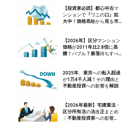
【投資家必読】都心中古マ
ンションで「ワニの口」拡
大中！価格乖離から見る市
場の転換シグナルとは
【2026年】区分マンション
価格が2011年比2.8倍に高
騰！バブル？暴落待ちすべ
き？
2025年、東京への転入超過
が1万4千人減！その理由と
不動産投資への影響を解説
【2026年最新】宅建業法・
区分所有法の法改正まとめ
｜不動産投資家への影響
は？