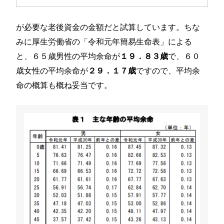
が必要な老後資金の金額だと試算しています。ちな
みに厚生労働省の「令和元年簡易生命表」による
と、６５歳男性の平均余命が
で、６０
１９．８３歳
歳女性の平均余命が
ですので、平均余
２９．１７歳
命の概算も概ね妥当です。