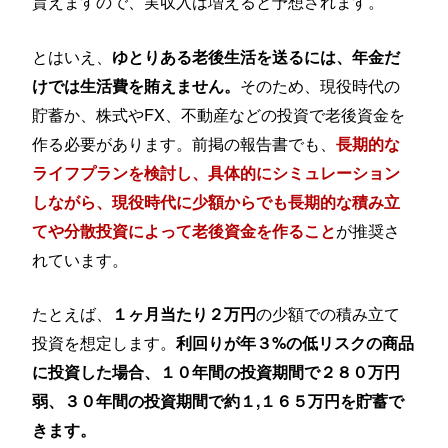
貰えますので、実収入は増えると予想されます。
とはいえ、
ゆとりある老後生活を送るには、年金だ
そのため、現役時代の
けでは生活費を賄えません。
貯蓄か、株式やFX、不動産などの投資で老後資金を
作る必要があります。前掲の報告書でも、
長期的な
ライフプランを検討し、具体的にシミュレーション
しながら、現役時代に少額からでも長期的な積み立
が推奨さ
てや分散投資によって老後資金を作ること
れています。
たとえば、
の少額での積み立て
１ヶ月当たり２万円
投資を想定します。
利回りが年３%の低リスクの商品
に投資した場合、１０年間の投資期間で２８０万円
弱、３０年間の投資期間で約１,１６５万円を貯蓄で
きます。