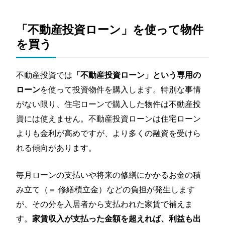
抱えている人
向いている人の特徴③：会社への勤続年数が長い人
30代で不動産投資に向いていない人の3つの
「不動産投資ローン」を使って物件
特徴
を買う
向いていない人の特徴①：転職を繰り返している人
向いていない人の特徴②：まったく時間が取れない
不動産投資では
「不動産投資ローン」という専用の
ほど忙しい人
を使って投資物件を購入します。特別な事情
ローン
向いていない人の特徴③：クレカなどの滞納がある
がない限り、住宅ローンで購入した物件は不動産投
人
資には使えません。不動産投資ローンは住宅ローン
30代の不動産投資で選ぶべき物件のポイント
3選
よりも金利が高めですが、より多くの融資を受けら
ポイント①：最初は「中古のワンルームマンショ
れる傾向があります。
ン」がおすすめ
ポイント②：駅や商業施設からの距離が近い
毎月ローンの支払いや将来の修繕にかかるお金の積
ポイント③：東京・大阪のような成長が見込める地
み立て（＝ 修繕積立金）などの負担が発生します
域にある
が、その分を入居者から支払われた家賃で補えま
30代の会社員は本当に儲かるの？データでみ
す。
家賃収入が支払った金額を超えれば、利益も出
る不動産投資