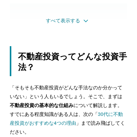
理由③：本業や子育てと両立しやすい
理由④：貯金があまりなくても始められる
すべて表示する
30代が不動産投資を始める3つのメリット
メリット①：子どもの教育や趣味に使えるお金が増
える
メリット②：「老後2,000万問題」をクリアできる
メリット③：万が一の病気やケガのリスクを減らせ
不動産投資ってどんな投資手
る
法？
30代が不動産投資を始める際の4つの注意点
注意点①：住宅ローンとの「二重ローン」に注意
注意点②：5つの収入減リスクがある
「そもそも不動産投資がどんな手法なのか分かって
注意点③：「赤字物件」を購入しないように
いない」という人もいるでしょう。そこで、まずは
注意点④：会社の副業規定に抵触しないように
について解説します。
不動産投資の基本的な仕組み
30代で不動産投資に向いている人の特徴3選
すでにある程度知識がある人は、次の「
30代に不動
向いている人の特徴①：生命保険などで資産形成を
産投資がおすすめな4つの理由
」まで読み飛ばしてく
していない人
向いている人の特徴②：子どもがいて将来に不安を
ださい。