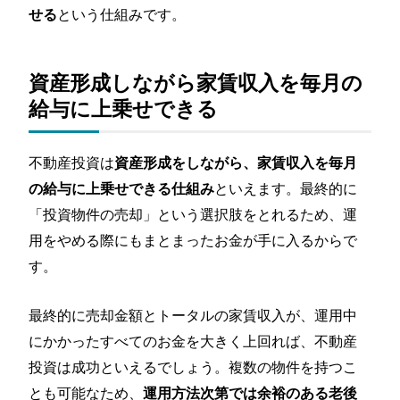
という仕組みです。
せる
不動産投資家の6割は会社員
首都圏を中心にマンションの価値は上昇傾向が続
く
資産形成しながら家賃収入を毎月の
節税効果で家賃収入以上に手取りが増える
給与に上乗せできる
30代が不動産投資をスタートするまでの流れ
まとめ
不動産投資は
資産形成をしながら、家賃収入を毎月
といえます。最終的に
の給与に上乗せできる仕組み
「投資物件の売却」という選択肢をとれるため、運
用をやめる際にもまとまったお金が手に入るからで
す。
最終的に売却金額とトータルの家賃収入が、運用中
にかかったすべてのお金を大きく上回れば、不動産
投資は成功といえるでしょう。複数の物件を持つこ
とも可能なため、
運用方法次第では余裕のある老後